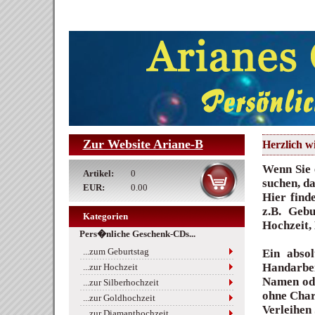
Zur Website Ariane-B
Herzlich 
Wenn Sie 
Artikel:
0
suchen, da
EUR:
0.00
Hier find
z.B. Gebu
Kategorien
Hochzeit,
Pers�nliche Geschenk-CDs...
...zum Geburtstag
Ein abso
Handarbei
...zur Hochzeit
Namen ode
...zur Silberhochzeit
ohne Char
...zur Goldhochzeit
Verleihen
...zur Diamanthochzeit